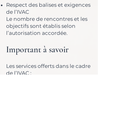
Respect des balises et exigences
de l’IVAC
Le nombre de rencontres et les
objectifs sont établis selon
l’autorisation accordée.
Important à savoir
Les services offerts dans le cadre
de l’IVAC :
sont distincts des parcours
d’accompagnement privés
suivent des modalités
spécifiques
ne peuvent être combinés aux
services privés
Cette distinction permet
d’assurer un cadre clair et
conforme.